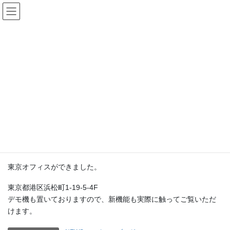
コ
ナ
ン
ビ
テ
ゲ
ン
ー
新着情報
ツ
シ
へ
ョ
ス
ン
HOME
新着情報
NEWS
浜松町に東京オフィス
キ
に
ッ
移
プ
動
2016-12-01
/ 最終更新日時 :
2020-05-07
wpmaster
NEWS
浜松町に東京オフィス
東京オフィスができました。
東京都港区浜松町1-19-5-4F
デモ機も置いておりますので、新機能も実際に触ってご覧いただ
けます。