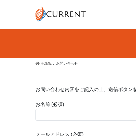
コ
ナ
ン
ビ
テ
ゲ
ン
ー
ツ
シ
へ
ョ
ス
ン
キ
に
ッ
移
HOME
お問い合わせ
プ
動
お問い合わせ内容をご記入の上、送信ボタン
お名前 (必須)
メールアドレス (必須)