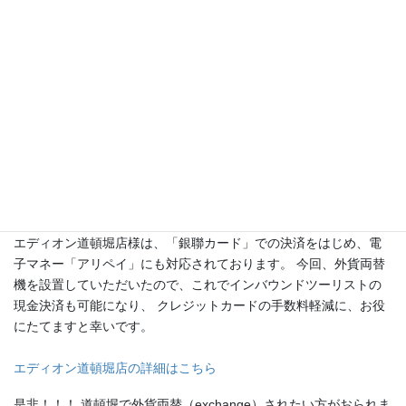
外国人で賑わう大阪、南の道頓堀にありますエディオン道頓堀店
は、 後者でありまして、店舗を通常購入ではなくインバウンドツ
ーリスト対象の海外仕様商品（ツーリストモデル）・日用品の品
揃えで店内には免税店もあり、外国人の方が時計を見られている
のが入ってすぐ目につく店内です。
その店舗の１階エスカレーター前に外貨両替機を設置していただ
いたのですが、 お店でおかいものする方だけでなく、外貨両替だ
けをされるお客様の為にも 利便性と顧客サービスを第一に、１階
正面という場所に置いていただいております。
エディオン道頓堀店様は、「銀聯カード」での決済をはじめ、電
子マネー「アリペイ」にも対応されております。 今回、外貨両替
機を設置していただいたので、これでインバウンドツーリストの
現金決済も可能になり、 クレジットカードの手数料軽減に、お役
にたてますと幸いです。
エディオン道頓堀店の詳細はこちら
是非！！！ 道頓堀で外貨両替（exchange）されたい方がおられま