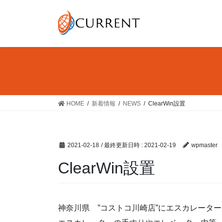
コ
ナ
ン
ビ
テ
ゲ
ン
ー
ツ
シ
へ
ョ
ス
ン
キ
に
ッ
移
HOME
新着情報
NEWS
ClearWin設置
プ
動
2021-02-18
/ 最終更新日時 :
2021-02-19
wpmaster
ClearWin設置
神奈川県 ”コストコ川崎店”にエスカレーター用