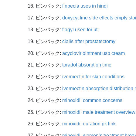
ピンバック:
finpecia uses in hindi
ピンバック:
doxycycline side effects empty st
ピンバック:
flagyl used for uti
ピンバック:
cialis after prostatectomy
ピンバック:
acyclovir ointment usp cream
ピンバック:
toradol absorption time
ピンバック:
ivermectin for skin conditions
ピンバック:
ivermectin absorption distribution
ピンバック:
minoxidil common concerns
ピンバック:
minoxidil male treatment overview
ピンバック:
minoxidil duration pk link
ピンバック:
minoxidil women’s treatment bre