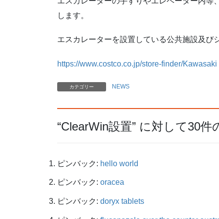
エスカレーターの手すりやエレベーター内等
します。
エスカレーターを設置している公共施設及び
https://www.costco.co.jp/store-finder/Kawasaki
NEWS
カテゴリー
“
ClearWin設置
” に対して30
ピンバック:
hello world
ピンバック:
oracea
ピンバック:
doryx tablets