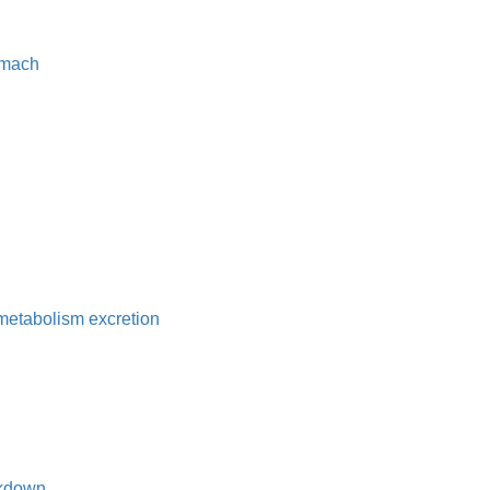
omach
 metabolism excretion
akdown